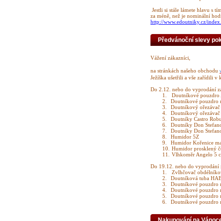
Jestli si stále lámete hlavu s
za méně, než je nominální hodn
http://www.edoutniky.cz/inde
Předvánoční slevy pok
Vážení zákazníci,
na stránkách našeho obchodu
Ježíška ušetřili a vše zařídili v
Do 2.12. nebo do vyprodání zá
1.
Doutníkové pouzdro 
2.
Doutníkové pouzdro 
3.
Doutníkový ořezávač
4.
Doutníkový ořezávač
5.
Doutníky Castro Robu
6.
Doutníky Don Stefano
7.
Doutníky Don Stefan
8.
Humidor 5Z
9.
Humidor Kořenice ma
10.
Humidor prosklený č
11.
Vlhkoměr Angelo 5 
Do 19.12. nebo do vyprodání 
1.
Zvlhčovač obdélníko
2.
Doutníková tuba H
3.
Doutníkové pouzdro 
4.
Doutníkové pouzdro 
5.
Doutníkové pouzdro 
6.
Doutníkové pouzdro 
Nakupování na Vánoce