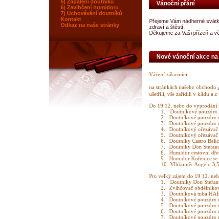
5) Zapálení doutníku
Vánoční přání
6) Zavlhčení humidoru
7) Uchovávání doutníků
Kontakt
Přejeme Vám nádherné svátky 
Odkaz na naše stránky
zdraví a štěstí.
Děkujeme za Vaši přízeň a vě
Nové vánoční akce na 
Vážení zákazníci,
na stránkách našeho obchodu
ušetřili, vše zařídili v klidu a 
Do 19.12. nebo do vyprodání z
1.
Doutníkové pouzdro 
2.
Doutníkové pouzdro 
3.
Doutníkové pouzdro 
4.
Doutníkový ořezávač
5.
Doutníkový ořezávač
6.
Doutníky Castro Beli
7.
Doutníky Don Stefan
8.
Humidor cestovní dř
9.
Humidor Kořenice se
10.
Vlhkoměr Angelo 3,
Pro velký zájem do 19.12. neb
1.
Doutníky Don Stefan
2.
Zvlhčovač obdélníkov
3.
Doutníková tuba H
4.
Doutníkové pouzdro 
5.
Doutníkové pouzdro 
6.
Doutníkové pouzdro 
7.
Doutníkové pouzdro 