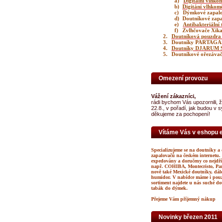
a)
Digitální vlhko
b)
Digitání vlhkom
c)
Dýmkové zapalo
d)
Doutníkové zap
e)
Antibakteriální
f)
Zvlhčovače Xik
2.
Doutníková pouzdra
3.
Doutníky PARTAGA
4.
Doutníky DJARUM 
5.
Doutníkové ořezávače
Omezení provozu
Vážení zákazníci,
rádi bychom Vás upozornili, 
22.8., v pořadí, jak budou
děkujeme za pochopení!
Vítáme Vás v eshopu 
Specializujeme se na doutníky a 
zapalovačů na českém internetu.
expedovány a doručeny co nejdří
např. COHIBA, Montecristo, Par
nově také Mexické doutníky, dále
humidor. V nabídce máme i pouz
sortiment najdete u nás suché d
tabák do dýmek.
Přejeme Vám příjemný nákup
Novinky březen 2011