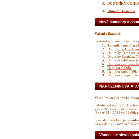
3.
DOUTNÍKY COHIBA 
4.
Humidor Demonio
Nové humidory a dout
Vážení zákazníci,
na stránkách našeho obchodu
1.
Doutník Santa Clara 
2.
Dout
ník Te Amo Clasi
3.
Doutníky Tres estrell
4.
Doutníky Stanislaw Vi
5.
Humidor bíločerný (c
6.
Humidor cestovní s 
7.
Humidor Cohiba
8.
Humidor hnědý 50D
9.
Humidor s popelníke
NAROZENINOVÁ AKC
Vážení zákazníci našeho eshop
náš obchod slaví
5 LET
existe
výši
5 %,
která bude dodatečně
(konec 25.1.2011 ve 24:00h.).
Speciálním dárkem je
humidor
na niž dále aplikovaná 5 % sle
Vánoce se slevou pokr