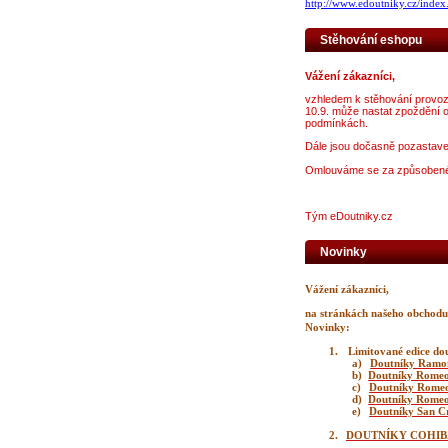
http://www.edoutniky.cz/inde
Stěhování eshopu
Vážení zákazníci,
vzhledem k stěhování provozo
10.9. může nastat zpoždění 
podmínkách.
Dále jsou dočasně pozastave
Omlouváme se za způsobené
Tým eDoutniky.cz
Novinky
Vážení zákazníci,
na stránkách našeho obchod
Novinky:
1.
Limitované edice do
a)
Doutníky Ramon 
b)
Doutníky Romeo
c)
Doutníky Romeo
d)
Doutníky Romeo 
e)
Doutníky San Cr
2.
DOUTNÍKY COHIBA 