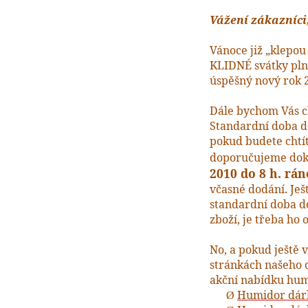
Vážení zákazníci
Vánoce již „klepou
KLIDNÉ svátky pln
úspěšný nový rok 
Dále bychom Vás c
Standardní doba dor
pokud budete chtít
doporučujeme dok
2010 do 8 h. rán
včasné dodání. Ješ
standardní doba do
zboží, je třeba ho
No, a pokud ještě 
stránkách našeho
akční nabídku hu
Humidor dárk
Ø