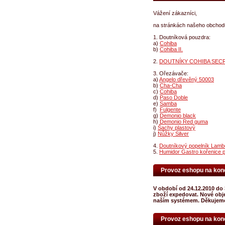
Vážení zákazníci,
na stránkách našeho obchodu 
1. Doutníková pouzdra:
a)
Cohiba
b)
Cohiba II.
2.
DOUTNÍKY COHIBA SEC
3. Ořezávače:
a)
Angelo dřevěný 50003
b)
Cha-Cha
c)
Cohiba
d)
Paso Doble
e)
Samba
f)
Fulgente
g)
Demonio black
h)
Demonio Red guma
i)
Šachy plastový
j)
Nůžky Silver
4.
Doutníkový popelník Lambo
5.
Humidor Gastro kořenice 
Provoz eshopu na kon
V období od 24.12.2010 do 
zboží expedovat. Nové obj
naším systémem. Děkujeme
Provoz eshopu na kon