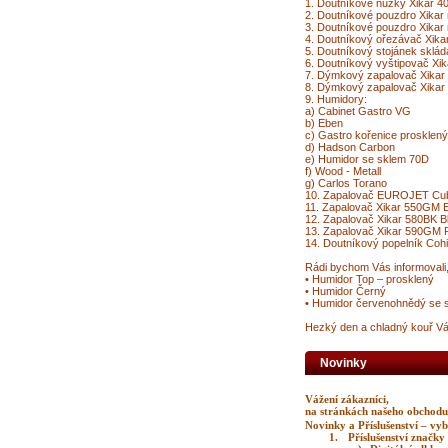
1. Doutníkové nůžky Xikar 4
2. Doutníkové pouzdro Xikar
3. Doutníkové pouzdro Xikar
4. Doutníkový ořezávač Xika
5. Doutníkový stojánek sklád
6. Doutníkový vyštipovač Xik
7. Dýmkový zapalovač Xikar 
8. Dýmkový zapalovač Xikar 
9. Humidory:
a) Cabinet Gastro VG
b) Eben
c) Gastro kořenice prosklený
d) Hadson Carbon
e) Humidor se sklem 70D
f) Wood - Metall
g) Carlos Torano
10. Zapalovač EUROJET Cub
11. Zapalovač Xikar 550GM 
12. Zapalovač Xikar 580BK B
13. Zapalovač Xikar 590GM P
14. Doutníkový popelník Co
Rádi bychom Vás informovali,
• Humidor Top – prosklený
• Humidor Černý
• Humidor červenohnědý se 
Hezký den a chladný kouř Vá
Novinky
Vážení zákazníci,
na stránkách našeho obchod
Novinky a Příslušenství – vy
1.
Příslušenství značky