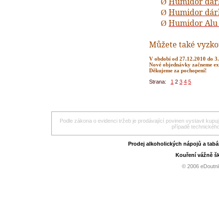
Humidor dárk
Ø
Humidor dárk
Ø
Humidor Alu 
Ø
Můžete také vyzko
V období od 27.12.2010 do 3.
Nové objednávky začneme exp
Děkujeme za pochopení!
Strana:
1
2
3
4
5
Podle zákona o evidenci tržeb je prodávající povinen vystavit kupu
případě technického
Prodej alkoholických nápojů a tab
Kouření vážně šk
© 2006 eDoutni