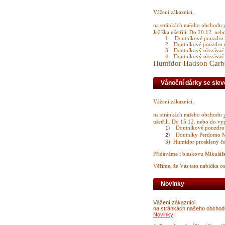
Vážení zákazníci,
na stránkách našeho obchodu
Ježíška ušetřili. Do 20.12. ne
1.
Doutníkové pouzdro 
2.
Doutníkové pouzdro n
3.
Doutníkový ořezávač
4.
Doutníkový ořezávač
Humidor Hadson Carbo
Vánoční dárky se slev
Vážení zákazníci,
na stránkách našeho obchodu
ušetřili. Do 15.12. nebo do vy
Doutníkové pouzdro 
1)
Doutníky Perdomo M
2)
3)
Humidor prosklený če
Přidáváme i bleskovu Mikulášs
Věříme, že Vás tato nabídka os
Novinky
Vážení zákazníci,
na stránkách našeho obcho
Novinky
: