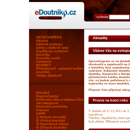
vyhledat
AKČNÍ NABÍDKA
Aktuality
Alkohol
Dárkové poukazy
Dárky a dárkové sady
Vítáme Vás na eshopu
Doplňkový sortiment
Doutníky
Doutníky suché
Specializujeme se na doutník
Humidory
ořezávačů a zapalovačů na č
NOVINKY
a humidory byly expedovány 
Příslušenství - vybavení kuřáka
vybíráme: Kubánské doutníky
doutníků
doutníky, Kostarické a Hondu
Tabáky dýmkové
příslušenství kuřáka doutník
vše, co budete potřebovat k 
kapesníky ve tvaru doutníků
Přejeme Vám příjemný náku
Aktuálně
Doporučujeme
Ověřování věku a validace účtu
Provoz na konci roku
Jak nakupovat
Obchodní podmínky
Doprava
V období od 21.12.2012 do 2.1
GDPR
expedovat.
1) Historie doutníků
Všechny objednávky, které jsm
2) Výroba doutníků
byly přijaty. Děkujeme za poc
3) Doutníková etiketa
4) Oříznutí doutníku