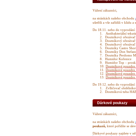
Vážení zákazníci,
na stránkách našeho obchodu
ušetřili a vše zařídili v klidu a
Do 18.11. nebo do vyprodání 
1.
Antibakteriální te
2.
Doutníkový ořezávač
3.
Doutníkový ořezávač
4.
Doutníkový ořezávač
5.
Doutníky Castro Shor
6.
Doutníky Don Stefano
7.
Doutníky Perdomo M
8.
Humidor Kořenice
9.
Humidor Top – prosk
10.
Doutníkové pouzdro 
11.
Doutníkové pouzdro 
12.
Doutníkové pouzdro 
13.
Doutníkové pouzdro 
Do 19.12. nebo do vyprodání 
1.
Zvlhčovač obdélníko
2.
Doutníková tuba H
Dárkové poukazy
Vážení zákazníci,
na stránkách našeho obchodu
poukazů,
které pořídíte se sle
Dárkové poukazy najdete v ně