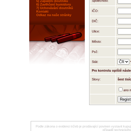
Společnost:
5) Zapálení doutníku
6) Zavlhčení humidoru
7) Uchovávání doutníků
IČO:
Kontakt
Odkaz na naše stránky
DIČ:
Ulice:
Město:
Psč:
Stát:
Pro kontrolu opiště násle
Slovy:
šest tisíc
ano m
Podle zákona o evidenci tržeb je prodávající povinen vystavit kupu
případě technického