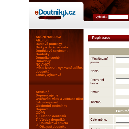
vyhledat
AKČNÍ NABÍDKA
Registrace
Alkohol
Dárkové poukazy
Dárky a dárkové sady
Doplňkový sortiment
Doutníky
Doutníky suché
Přihlašovací
Humidory
jméno:
NOVINKY
Příslušenství - vybavení kuřáka
Heslo:
doutníků
Tabáky dýmkové
Potvrzení
hesla:
Email:
Aktuálně
Doporučujeme
Ověřování věku a validace účtu
Telefon:
Jak nakupovat
Obchodní podmínky
Doprava
Fakturač
GDPR
1) Historie doutníků
Celé jméno:
2) Výroba doutníků
3) Doutníková etiketa
4) Oříznutí doutníku