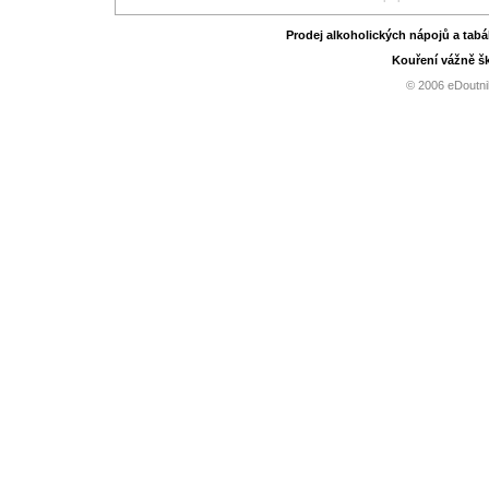
Prodej alkoholických nápojů a tab
Kouření vážně šk
© 2006 eDoutni