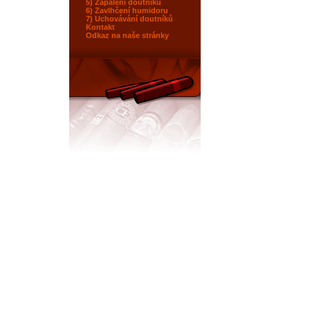
5) Zapálení doutníku
6) Zavlhčení humidoru
7) Uchovávání doutníků
Kontakt
Odkaz na naše stránky