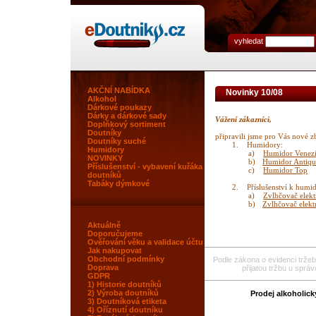
vyhledat
AKČNÍ NABÍDKA
Novinky 10/08
Alkohol
Dárkové poukazy
Dárky a dárkové sady
Vážení zákazníci,
Doplňkový sortiment
Doutníky
připravili jsme pro Vás nové z
Doutníky suché
1.
Humidory:
Humidory
a)
Humidor Venez
NOVINKY
b)
Humidor Antique
Příslušenství - vybavení kuřáka
c)
Humidor Top
doutníků
Tabáky dýmkové
2.
Příslušenství k humi
a)
Zvlhčovač elekt
b)
Zvlhčovač elektr
Aktuálně
Doporučujeme
Ověřování věku a validace účtu
Jak nakupovat
Obchodní podmínky
Podle zákona o evidenci tržeb
Doprava
přijatou tržbu u sprá
GDPR
1) Historie doutníků
2) Výroba doutníků
Prodej alkoholic
3) Doutníková etiketa
4) Oříznutí doutníku