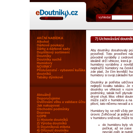
vyhledat
AKČNÍ NABÍDKA
7) Uchovávání doutník
Alkohol
Dárkové poukazy
Dárky a dárkové sady
Aby doutníky dosahovaly po
Doplňkový sortiment
prostředí. Toto prostření ná
Doutníky
původně vyráběly z cedrové
Doutníky suché
ideálně drží vlhkost, která 
Humidory
humidory vyráběny z novějš
NOVINKY
nejdražší humidory na české
Příslušenství - vybavení kuřáka
zde platí, že čím levnější h
doutníků
humidory si svoji základní fun
Tabáky dýmkové
Doutníky je potřeba udržova
nejlepší kvalitu tabáku. Je
doutníky ve vlhkosti v roz
podmínky, tabák hoří plynule
Aktuálně
drsné chuti. Moc vlhké doutn
Doporučujeme
může začít v humidoru a na d
Ověřování věku a validace účtu
plísní, tato ničemu nevadí a sta
Jak nakupovat
Obchodní podmínky
Humidory by se měl vždy pevn
Doprava
úrovni. Zvlhčovač je jediná s
GDPR
v humidoru snižovat, může to
1) Historie doutníků
2) Výroba doutníků
do humidoru byly vl
3) Doutníková etiketa
počkat, až se zase 
4) Oříznutí doutníku
nevrátí zpět, je nutn