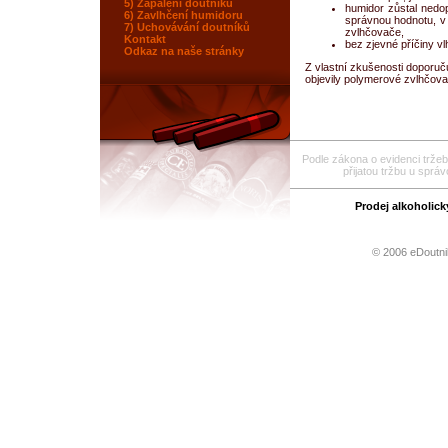
5) Zapálení doutníku
humidor zůstal nedop
6) Zavlhčení humidoru
správnou hodnotu, v 
7) Uchovávání doutníků
zvlhčovače,
Kontakt
bez zjevné příčiny vl
Odkaz na naše stránky
Z vlastní zkušenosti doporuč
objevily polymerové zvlhčovač
Podle zákona o evidenci tržeb
přijatou tržbu u sprá
Prodej alkoholic
© 2006 eDoutni