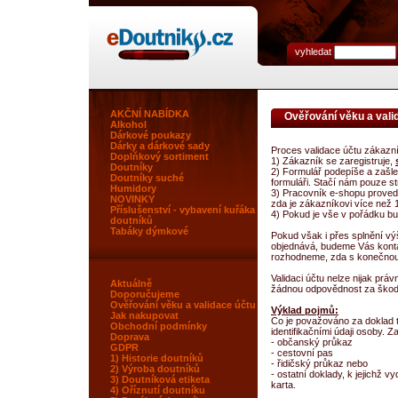
vyhledat
AKČNÍ NABÍDKA
Ověřování věku a vali
Alkohol
Dárkové poukazy
Dárky a dárkové sady
Proces validace účtu zákazn
Doplňkový sortiment
1) Zákazník se zaregistruje,
Doutníky
2) Formulář podepíše a zašle
Doutníky suché
formuláři. Stačí nám pouze s
Humidory
3) Pracovník e-shopu provede
NOVINKY
zda je zákazníkovi více než 1
Příslušenství - vybavení kuřáka
4) Pokud je vše v pořádku b
doutníků
Tabáky dýmkové
Pokud však i přes splnění v
objednává, budeme Vás konta
rozhodneme, zda s konečnou pl
Validaci účtu nelze nijak pr
Aktuálně
žádnou odpovědnost za ško
Doporučujeme
Ověřování věku a validace účtu
Výklad pojmů:
Jak nakupovat
Co je považováno za doklad to
Obchodní podmínky
identifikačními údaji osoby. Z
Doprava
- občanský průkaz
GDPR
- cestovní pas
1) Historie doutníků
- řidičský průkaz nebo
2) Výroba doutníků
- ostatní doklady, k jejichž 
3) Doutníková etiketa
karta.
4) Oříznutí doutníku