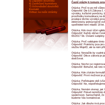
5) Zapálení doutníku
Časté otázky k tomuto pro
6) Zavlhčení humidoru
7) Uchovávání doutníků
Otázka: Proč to po mě vůbec
Kontakt
Odpověď: Dle § 6 Zákona č. 
Odkaz na naše stránky
výrobky, kuřácké pomůcky, by
prostředku komunikace na dál
prodejce těchto výrobků pro
elektronicky jednoznačně ověř
spotřebitel není mladší 18 let.
Otázka: Kdo musí účet valid
Odpověď: Každý občan České 
65/2017 Sb. Ostatní subjekty
Otázka: Proč validujete tím
Odpověď: Prakticky jsou jen d
službu MojeID, ale ta nám př
Otázka: Nestačilo by vyplnit 
Odpověď: Dikce zákona je ja
dodržovat.
Otázka: Nechci se registrovat,
Odpověď: Bohužel, tak toto n
Otázka: Kde získám formulář 
Odpověď: První možnost je p
Otázka: Potřebujete obě (vš
Odpověď: Ne, nepotřebujeme, s
Otázka: Nemám skener, jak 
Odpověď: Pokud nemůžete dokl
společnosti. Samozřejmě, že 
budeme Vás kontaktovat.
Otázka: Jak dlouho trvá proc