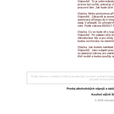
Odpověď: To je velmi individu
proces byl rychlý, pokud je 
pracovní den. Jak bude účet z
Otázka: Mohu poskytnout pří
Odpověď: Zákazník je povinen
autorizace přístupu do e-sho
údaji. V případě, že uživatel
sám. Podle zákona 65/2017 Sb
Otázka: Co se bude dít s kopi
Odpověď: Po validaci účtu b
zlikvidována. My si pro účely
budou uschovány na vlastní
Otázka: Jak budete nakládat 
Odpověď: Jako subjekt pracuj
se platnými zákony pro naklá
třetí osobě a budou použity 
Podle zákona o evidenci tržeb je prodávající povinen vystavit kupu
případě technického
Prodej alkoholických nápojů a tab
Kouření vážně šk
© 2006 eDoutni