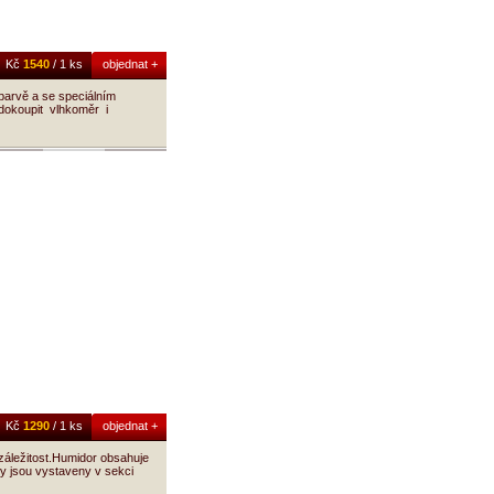
Kč
1540
/ 1 ks
objednat +
barvě a se speciálním
 dokoupit vlhkoměr i
Kč
1290
/ 1 ks
objednat +
záležitost.Humidor obsahuje
y jsou vystaveny v sekci