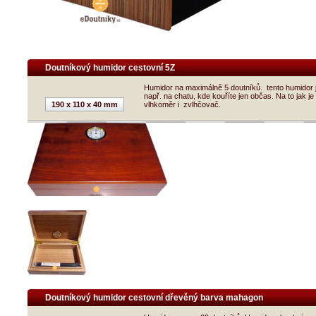
Doutníkový humidor cestovní 5Z
Humidor na maximálně 5 doutníků. tento humidor 
např. na chatu, kde kouříte jen občas. Na to jak j
190 x 110 x 40 mm
vlhkoměr i zvlhčovač.
Doutníkový humidor cestovní dřevěný barva mahagon