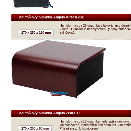
Doutníkový humidor Angelo Kirsch 25D
Humidor na cca 25 doutníků s lakováním v černé 
víkem. Humidor je bez vybavení, je tedy nutné si
270 x 250 x 120 mm
zvlhčovač.
Doutníkový humidor Angelo Zebra 12
Humidor na cca 12 doutníků, tedy spíše cestovní 
jen zvlhčovač, vlhkoměr nutné dokoupit. Vlhkoměr
270 x 200 x 50 mm
Příslušenství k humidorům.