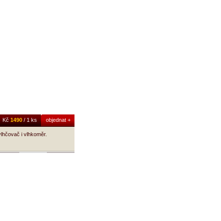
Kč
1490
/ 1 ks
objednat +
lhčovač i vlhkoměr.