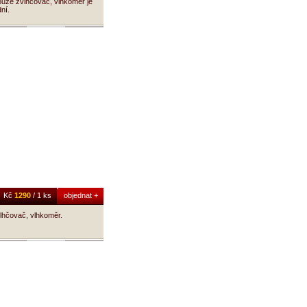
ouze zvlhčovač, vlhkoměr je
ní.
Kč
1290
/ 1 ks
objednat +
lhčovač, vlhkoměr.