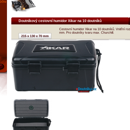
 účtu
Doutníkový cestovní humidor Xikar na 10 doutníků
Cestovní humidor Xikar na 10 doutníků. Vnitřní r
mm. Pro doutníky tvaru max. Churchill.
215 x 130 x 70 mm