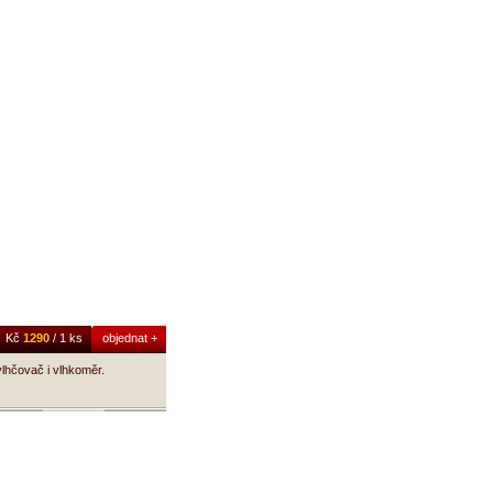
Kč
1290
/ 1 ks
objednat +
lhčovač i vlhkoměr.