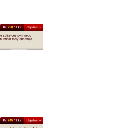
Kč
750
/ 1 ks
objednat +
je spíše cestovní nebo
e humidor malý obsahuje
Kč
745
/ 1 ks
objednat +