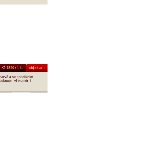
Kč
1540
/ 1 ks
objednat +
barvě a se speciálním
 dokoupit vlhkoměr i