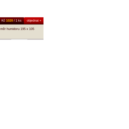
Kč
1020
/ 1 ks
objednat +
ozměr humidoru 195 x 105