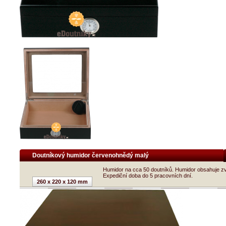
Doutníkový humidor červenohnědý malý
Humidor na cca 50 doutníků. Humidor obsahuje zv
Expediční doba do 5 pracovních dní.
260 x 220 x 120 mm