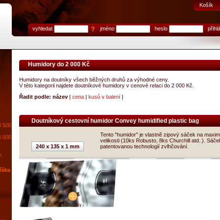
Košík
vyhledat
jméno
heslo
přihlá
Humidory do 2 000 Kč
Humidory na doutníky všech běžných druhů za výhodné ceny.
V této kategorii najdete doutníkové humidory v cenové relaci do 2 000 Kč.
Řadit podle:
název
|
cena
|
kusů v balení
|
Doutníkový cestovní humidor Convey humidified plastic bag
3 500
Tento "humidor" je vlastně zipový sáček na maxi
6 000
velikosti (10ks Robusto, 8ks Churchill atd..). Sáče
240 x 135 x 1 mm
patentovanou technologií zvlhčování.
m
řáka