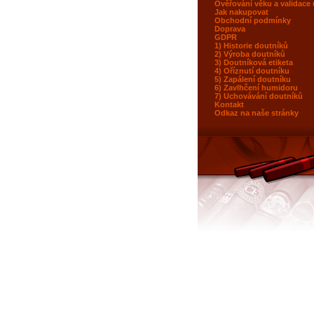
Ověřování věku a validace
Jak nakupovat
Obchodní podmínky
Doprava
GDPR
1) Historie doutníků
2) Výroba doutníků
3) Doutníková etiketa
4) Oříznutí doutníku
5) Zapálení doutníku
6) Zavlhčení humidoru
7) Uchovávání doutníků
Kontakt
Odkaz na naše stránky