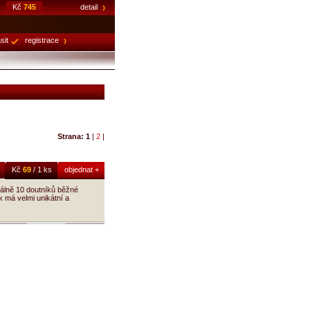
Kč
745
detail
sit
registrace
Strana:
1
|
2
|
Kč
69
/ 1 ks
objednat +
málně 10 doutníků běžné
k má velmi unikátní a