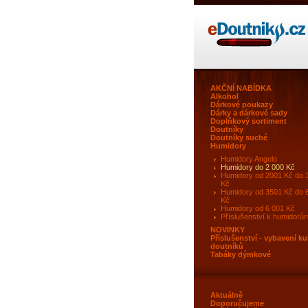
AKČNÍ NABÍDKA
Alkohol
Dárkové poukazy
Dárky a dárkové sady
Doplňkový sortiment
Doutníky
Doutníky suché
Humidory
Humidory Angelo
Humidory do 2 000 Kč
Humidory od 2001 Kč do 
Kč
Humidory od 3501 Kč do 
Kč
Humidory od 6 001 Kč
Příslušenství k humidorů
NOVINKY
Příslušenství - vybavení ku
doutníků
Tabáky dýmkové
Aktuálně
Doporučujeme